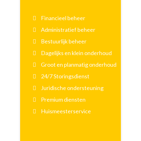
Financieel beheer
Administratief beheer
Bestuurlijk beheer
Dagelijks en klein onderhoud
Groot en planmatig onderhoud
24/7 Storingsdienst
Juridische ondersteuning
Premium diensten
Huismeesterservice