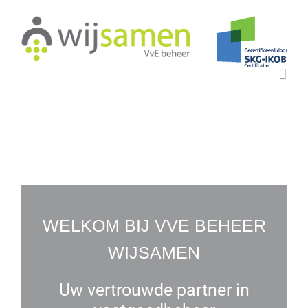
G
a
n
a
a
r
i
n
h
o
u
d
WELKOM BIJ VVE BEHEER
WIJSAMEN
Uw vertrouwde partner in