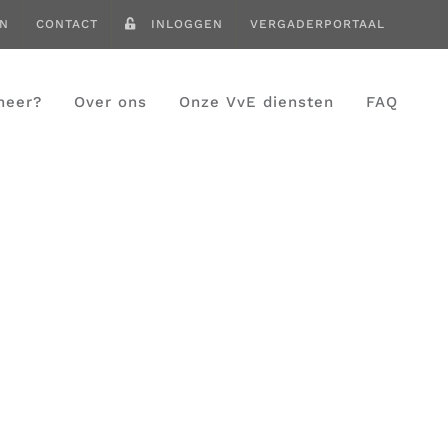
EN
CONTACT
INLOGGEN
VERGADERPORTAAL
heer?
Over ons
Onze VvE diensten
FAQ