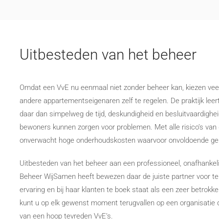
Uitbesteden van het beheer
Omdat een VvE nu eenmaal niet zonder beheer kan, kiezen veel
andere appartementseigenaren zelf te regelen. De praktijk leer
daar dan simpelweg de tijd, deskundigheid en besluitvaardighe
bewoners kunnen zorgen voor problemen. Met alle risico’s van 
onverwacht hoge onderhoudskosten waarvoor onvoldoende geld
Uitbesteden van het beheer aan een professioneel, onafhankeli
Beheer WijSamen heeft bewezen daar de juiste partner voor te 
ervaring en bij haar klanten te boek staat als een zeer betro
kunt u op elk gewenst moment terugvallen op een organisatie d
van een hoop tevreden VvE’s.