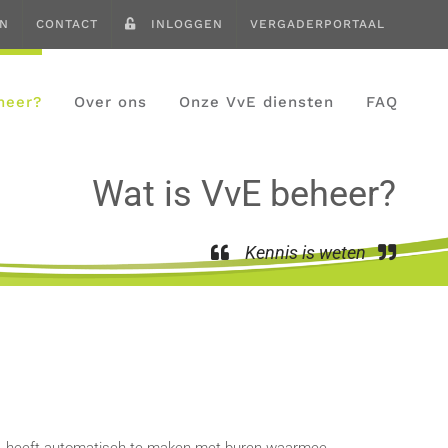
EN
CONTACT
INLOGGEN
VERGADERPORTAAL
heer?
Over ons
Onze VvE diensten
FAQ
Wat is VvE beheer?
Kennis is weten