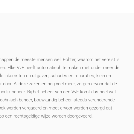
 snappen de meeste mensen wel. Echter, waarom het vereist is
epen. Elke VvE heeft automatisch te maken met onder meer de
le inkomsten en uitgaven, schades en reparaties, klein en
r door. Al deze zaken en nog veel meer, zorgen ervoor dat de
oorlijk beheer. Bij het beheer van een VvE komt dus heel wat
jks technisch beheer, bouwkundig beheer, steeds veranderende
 ook worden vergaderd en moet ervoor worden gezorgd dat
op een rechtsgeldige wijze worden doorgevoerd.