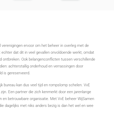
 verenigingen ervoor om het beheer in overleg met de
t echter dat dit in veel gevallen onvoldoende werkt, omdat
id ontbreken. Ook belangenconflicten tussen verschillende
dien: achterstallig onderhoud en verrassingen door
 is gereserveerd.
jk bureau kan dus veel tijd en rompslomp schelen. VvE
zijn. Een partner die zich kenmerkt door een jarenlange
kken en betrouwbare organisatie. Met VvE beheer WijSamen
ie dagelijks met niks anders bezig is dan het wel en wee