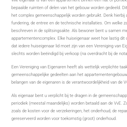
Wie eigenaar is van een appartement binnen een flat of port
bepaalde ruimten of delen van het gebouw worden gedeeld. Dit
het complex gemeenschappelijk worden gebruikt. Denk hierbij aan
fundering, de entree en de technische installaties. Om welke zak
beschreven in de splitsingsakte. Als bewoner bent u samen me
appartementencomplex. Elke huiseigenaar weet hoe lastig dit
dat iedere huiseigenaar lid moet zijn van een Vereniging van E
slechts worden beëindigd bij verkoop (na overdracht bij de nota
Een Vereniging van Eigenaren heeft als wettelijk verplichte ta
gemeenschappelijke gedeelten aan het appartementengebouw.
belangen van de eigenaren is de verantwoordelijkheid van de V
Als eigenaar bent u verplicht bij te dragen in de gemeenschapp
periodiek (meestal maandelijks) worden betaald aan de VvE. Z
zoals de kosten voor de verzekeringen, het onderhoud, de repa
gereserveerd worden voor toekomstig (groot) onderhoud.