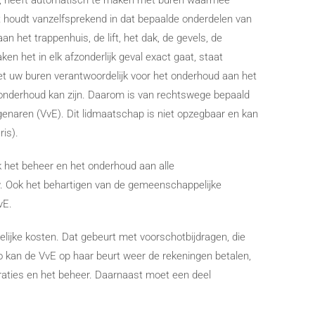
iek, heeft automatisch te maken met buren waarmee
 houdt vanzelfsprekend in dat bepaalde onderdelen van
 het trappenhuis, de lift, het dak, de gevels, de
en het in elk afzonderlijk geval exact gaat, staat
t uw buren verantwoordelijk voor het onderhoud aan het
 onderhoud kan zijn. Daarom is van rechtswege bepaald
igenaren (VvE). Dit lidmaatschap is niet opzegbaar en kan
ris).
ak het beheer en het onderhoud aan alle
 Ook het behartigen van de gemeenschappelijke
vE.
elijke kosten. Dat gebeurt met voorschotbijdragen, die
o kan de VvE op haar beurt weer de rekeningen betalen,
raties en het beheer. Daarnaast moet een deel